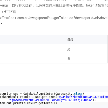
oken后，自行将其缓存，以免频繁调用接口影响程序性能。token请预留
T（HTTPS）
s://qwif.do1.com.cn/qwcgi/portal/api/getToken.do?developerId=id&dev
：
必须
是
是
例：
ecurity sec = QwSdkUtil.getInter(Qwsecurity.
class
);
TokenResult result = sec.getToken(
"qw34f6f67bb6df48e0a4037b1cfb0
"YjUwYmUwMmItNzU4MS00N2U3LWIwMTgtN2I4MTkzYjY0NWUw"
);
tem.out.println(result.getToken());