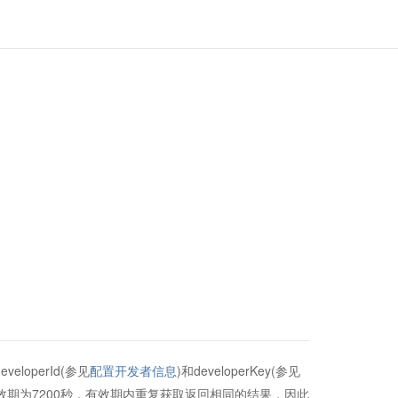
loperId(参见
配置开发者信息
)和developerKey(参见
ken有效期为7200秒，有效期内重复获取返回相同的结果，因此