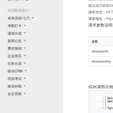
建议成功获取t
应用数据接口
请求方式：
GE
表单流程/七巧
请求地址：
http
请求参数说明
考勤打卡
请假出差
新闻公告
参数
费控报销
developerId
企业用车
developerKey
任务分派
移动CRM
培训考试
移动外勤
SDK调用示
会议管家
1
Qws
2
Get
3
4
Sys