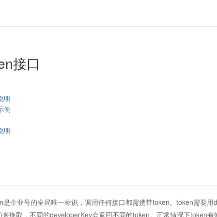
ken接口
说明
示例
说明
ken是企业号的全局唯一标识，调用任何接口都需携带token。token需要用deve
)来换取，不同的developerKey会返回不同的token。正常情况下to